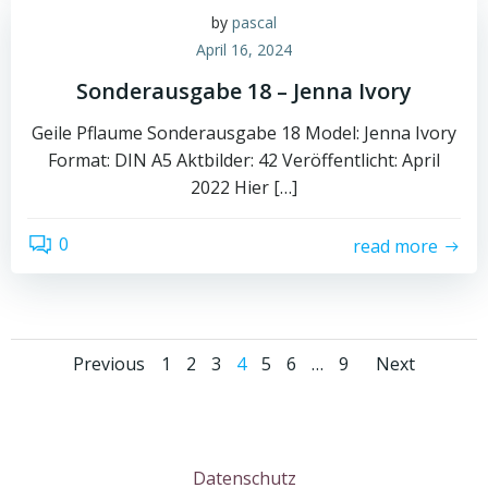
by
pascal
April 16, 2024
Sonderausgabe 18 – Jenna Ivory
Geile Pflaume Sonderausgabe 18 Model: Jenna Ivory
Format: DIN A5 Aktbilder: 42 Veröffentlicht: April
2022 Hier […]
0
read more
Posts
Posts
Posts
Page
Page
Page
Page
Page
Page
Page
Previous
1
2
3
4
5
6
…
9
Next
navigation
navigation
navig
Datenschutz