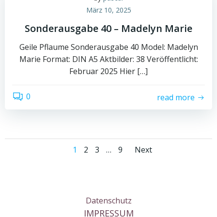
März 10, 2025
Sonderausgabe 40 – Madelyn Marie
Geile Pflaume Sonderausgabe 40 Model: Madelyn
Marie Format: DIN A5 Aktbilder: 38 Veröffentlicht:
Februar 2025 Hier […]
0
read more
Posts
Posts
Page
Page
Page
Page
1
2
3
…
9
Next
navigation
navigati
Datenschutz
IMPRESSUM